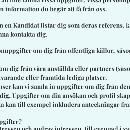
 information du begär att få från oss.
 en Kandidat listar dig som deras referens, k
nna kontakta dig.
nuppgifter om dig från offentliga källor, sås
om dig från våra anställda eller partners (sås
nuvarande eller framtida lediga platser.
ser kan vi samla in uppgifter om dig från de
dig.
Uppgifter om din ansökan och profil skapas
a kan till exempel inkludera anteckningar fr
pgifter?
ntressen och andras intressen, till exempel i 