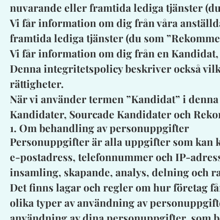
nuvarande eller framtida lediga tjänster (
Vi får information om dig från våra anställda
framtida lediga tjänster (du som ”Rekomm
Vi får information om dig från en Kandidat,
Denna integritetspolicy beskriver också vil
rättigheter.
När vi använder termen ”Kandidat” i denna 
Kandidater, Sourcade Kandidater och Reko
1. Om behandling av personuppgifter
Personuppgifter är alla uppgifter som kan k
e-postadress, telefonnummer och IP-adress
insamling, skapande, analys, delning och r
Det finns lagar och regler om hur företag f
olika typer av användning av personuppgifte
användning av dina personuppgifter, som be