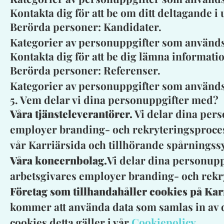
Kontakta dig för att be om ditt deltagande 
Berörda personer: Kandidater.
Kategorier av personuppgifter som används
Kontakta dig för att be dig lämna informat
Berörda personer: Referenser.
Kategorier av personuppgifter som använd
5. Vem delar vi dina personuppgifter med?
Våra tjänsteleverantörer.
Vi delar dina pers
employer branding- och rekryteringsprocess.
vår Karriärsida och tillhörande spårningss
Våra koncernbolag.
Vi delar dina personupp
arbetsgivares employer branding- och rekry
Företag som tillhandahåller cookies på Kar
kommer att använda data som samlas in av de
cookies detta gäller i vår
Cookiepolicy
.