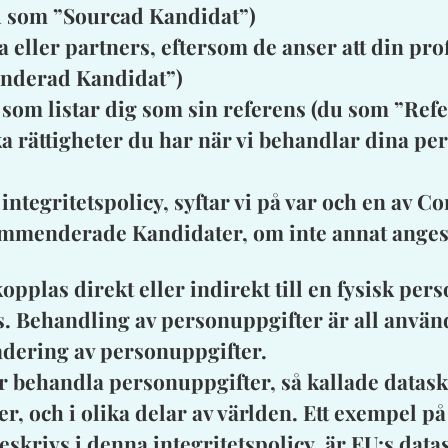
du som ”Sourcad Kandidat”)
 eller partners, eftersom de anser att din prof
enderad Kandidat”)
 som listar dig som sin referens (du som ”Refe
ka rättigheter du har när vi behandlar dina p
integritetspolicy, syftar vi på var och en av
mmenderade Kandidater, om inte annat anges
opplas direkt eller indirekt till en fysisk pe
. Behandling av personuppgifter är all anvä
adering av personuppgifter.
år behandla personuppgifter, så kallade datas
r, och i olika delar av världen. Ett exempel p
skrivs i denna integritetspolicy, är EU:s da