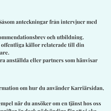
Såsom anteckningar från intervjuer med
ekommendationsbrev och utbildning.
ffentliga källor relaterade till din
are.
åra anställda eller partners som hänvisar
formation om hur du använder Karriärsidan,
exempel när du ansöker om en tjänst hos oss
ppgifter är dock nödvändiga för att vi ska