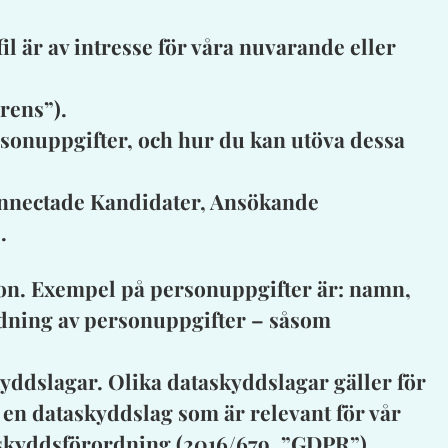
il är av intresse för våra nuvarande eller
rens”).
ersonuppgifter, och hur du kan utöva dessa
 Connectade Kandidater, Ansökande
.
rson. Exempel på personuppgifter är: namn,
ndning av personuppgifter – såsom
kyddslagar. Olika dataskyddslagar gäller för
å en dataskyddslag som är relevant för vår
taskyddsförordning (2016/679, ”GDPR”).