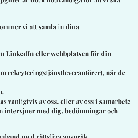
ommer vi att samla in dina
om LinkedIn eller webbplatsen för din
om rekryteringstjänstleverantörer), när de
m.
 vanligtvis av oss, eller av oss i samarbete
ån intervjuer med dig, bedömningar och
samband med rättsliga anspråk.