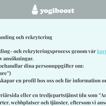
randing och rekrytering
nding- och rekryteringsprocess genom vår
kar
av ansökningar.
vi behandlar dina personuppgifter om:
are”)
 skapar en profil hos oss och får information o
rriärsida eller en tredjepartstjänst (du som 
er, webbplatser och tjänster, eftersom vi anser