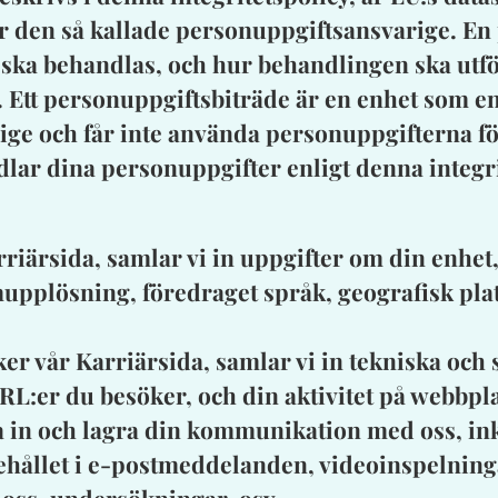
för den så kallade personuppgiftsansvarige. E
 ska behandlas, och hur behandlingen ska ut
. Ett personuppgiftsbiträde är en enhet som e
ige och får inte använda personuppgifterna f
lar dina personuppgifter enligt denna integri
riärsida, samlar vi in uppgifter om din enhet
mupplösning, föredraget språk, geografisk pla
r vår Karriärsida, samlar vi in tekniska och 
L:er du besöker, och din aktivitet på webbpl
 in och lagra din kommunikation med oss, ink
hållet i e-postmeddelanden, videoinspelning