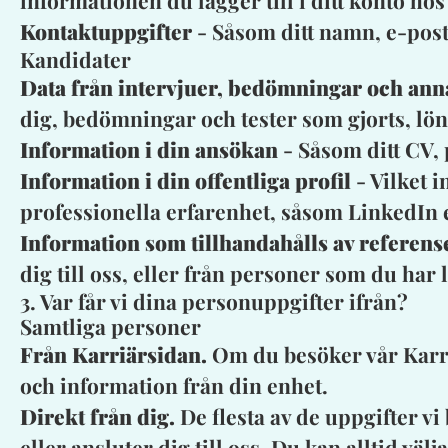
informationen du lägger till i ditt konto ho
Kontaktuppgifter
- Såsom ditt namn, e-post
Kandidater
Data från intervjuer, bedömningar och ann
dig, bedömningar och tester som gjorts, lö
Information i din ansökan
- Såsom ditt CV,
Information i din offentliga profil
- Vilket i
professionella erfarenhet, såsom LinkedIn 
Information som tillhandahålls av referens
dig till oss, eller från personer som du har 
3. Var får vi dina personuppgifter ifrån?
Samtliga personer
Från Karriärsidan.
Om du besöker vår Karri
och information från din enhet.
Direkt från dig.
De flesta av de uppgifter vi
eller ansluter dig till oss. Du kan alltid vä