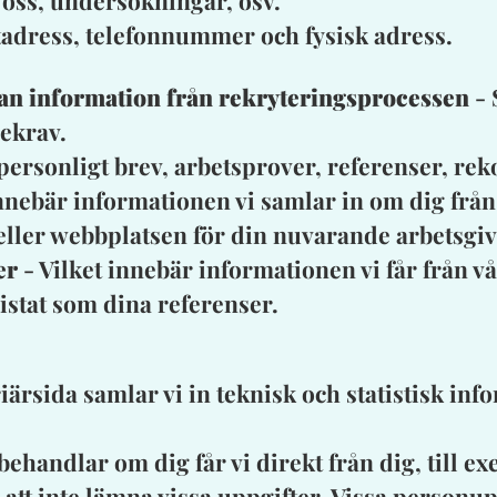
s oss, undersökningar, osv.
adress, telefonnummer och fysisk adress.
an information från rekryteringsprocessen
- 
nekrav.
 personligt brev, arbetsprover, referenser, r
nnebär informationen vi samlar in om dig från o
eller webbplatsen för din nuvarande arbetsgiv
er
- Vilket innebär informationen vi får från v
listat som dina referenser.
ärsida samlar vi in teknisk och statistisk in
 behandlar om dig får vi direkt från dig, till 
lja att inte lämna vissa uppgifter. Vissa personu