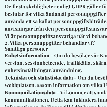
De flesta skyldigheter enligt GDPR gäller 
beslutar för vilka ändamål personuppgifter
använda ett så kallat personuppgiftsbiträde
anvisningar från den personuppgiftsansvar
Vi är personuppgiftsansvariga när vi behand
2. Vilka personuppgifter behandlar vi?
Samtliga personer
Enhetsinformation
- Om du besöker vår Kar
version, sessionbeteende, trafikkälla, skär
enhetsinställningar/användning.
Tekniska och statistiska data
- Om du besöke
webbplatsen, såsom information om vilka UR
Kommunikationsdata
- Vi kommer att samla
kommunikationen. Detta kan inkludera inne