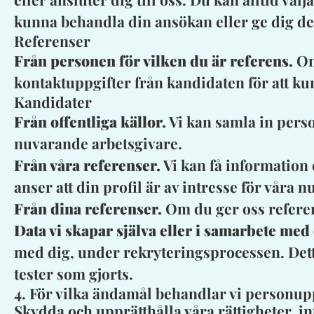
kunna behandla din ansökan eller ge dig den
Referenser
Från personen för vilken du är referens.
Om
kontaktuppgifter från kandidaten för att ku
Kandidater
Från offentliga källor.
Vi kan samla in perso
nuvarande arbetsgivare.
Från våra referenser.
Vi kan få information 
anser att din profil är av intresse för våra 
Från dina referenser.
Om du ger oss referen
Data vi skapar själva eller i samarbete med 
med dig, under rekryteringsprocessen. Dett
tester som gjorts.
4. För vilka ändamål behandlar vi personup
Skydda och upprätthålla våra rättigheter, i